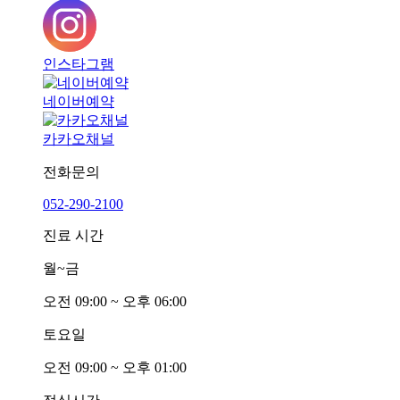
인스타그램
네이버예약
카카오채널
전화문의
052-290-2100
진료 시간
월~금
오전
0
9:00 ~ 오후
0
6:00
토요일
오전
0
9:00 ~ 오후
0
1:00