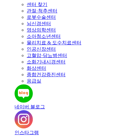
센터 찾기
관절·척추센터
로봇수술센터
뇌신경센터
영상의학센터
소아청소년센터
물리치료 & 도수치료센터
인공신장센터
고혈압·당뇨병센터
소화기내시경센터
화상센터
종합건강증진센터
응급실
네이버 블로그
인스타그램