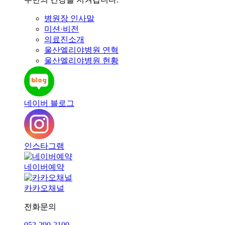
병원장 인사말
미션·비전
의료진소개
울산엘리야병원 연혁
울산엘리야병원 현황
네이버 블로그
인스타그램
네이버예약
카카오채널
전화문의
052-290-2100