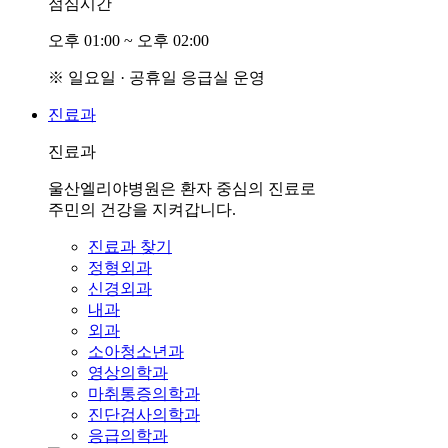
점심시간
오후
0
1:00 ~ 오후
0
2:00
※ 일요일 · 공휴일 응급실 운영
진료과
진료과
울산엘리야병원은 환자 중심의 진료로
주민의 건강을 지켜갑니다.
진료과 찾기
정형외과
신경외과
내과
외과
소아청소년과
영상의학과
마취통증의학과
진단검사의학과
응급의학과