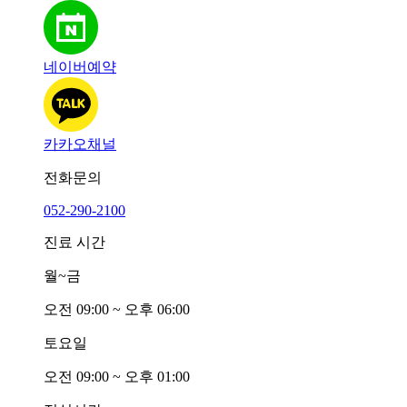
네이버예약
카카오채널
전화문의
052-290-2100
진료 시간
월~금
오전
0
9:00 ~ 오후
0
6:00
토요일
오전
0
9:00 ~ 오후
0
1:00