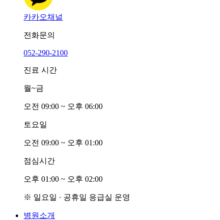
카카오채널
전화문의
052-290-2100
진료 시간
월~금
오전
0
9:00 ~ 오후
0
6:00
토요일
오전
0
9:00 ~ 오후
0
1:00
점심시간
오후
0
1:00 ~ 오후
0
2:00
※ 일요일 · 공휴일 응급실 운영
병원소개