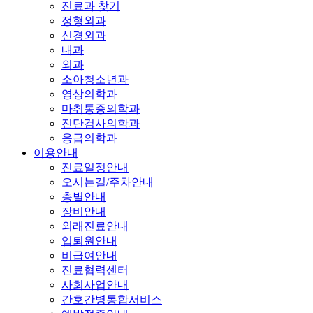
진료과 찾기
정형외과
신경외과
내과
외과
소아청소년과
영상의학과
마취통증의학과
진단검사의학과
응급의학과
이용안내
진료일정안내
오시는길/주차안내
층별안내
장비안내
외래진료안내
입퇴원안내
비급여안내
진료협력센터
사회사업안내
간호간병통합서비스