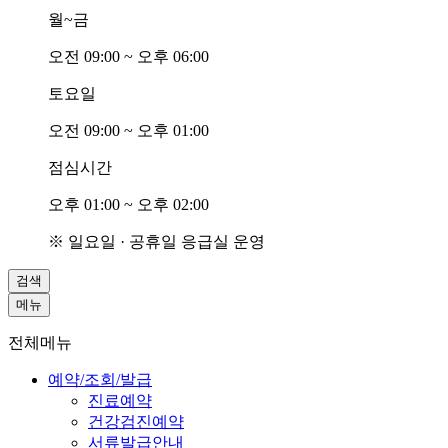
월~금
오전
0
9:00 ~ 오후
0
6:00
토요일
오전
0
9:00 ~ 오후
0
1:00
점심시간
오후
0
1:00 ~ 오후
0
2:00
※ 일요일 · 공휴일 응급실 운영
검색
메뉴
전체메뉴
예약/조회/발급
진료예약
건강검진예약
서류발급안내