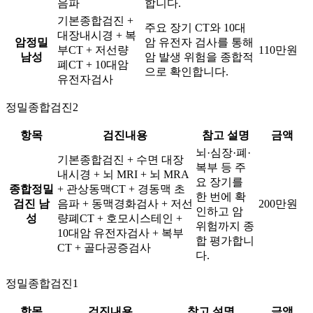
음파
합니다.
기본종합검진 +
주요 장기 CT와 10대
대장내시경 + 복
암정밀
암 유전자 검사를 통해
부CT + 저선량
110만원
남성
암 발생 위험을 종합적
폐CT + 10대암
으로 확인합니다.
유전자검사
정밀종합검진2
항목
검진내용
참고 설명
금액
뇌·심장·폐·
기본종합검진 + 수면 대장
복부 등 주
내시경 + 뇌 MRI + 뇌 MRA
요 장기를
종합정밀
+ 관상동맥CT + 경동맥 초
한 번에 확
검진 남
음파 + 동맥경화검사 + 저선
200만원
인하고 암
성
량폐CT + 호모시스테인 +
위험까지 종
10대암 유전자검사 + 복부
합 평가합니
CT + 골다공증검사
다.
정밀종합검진1
항목
검진내용
참고 설명
금액