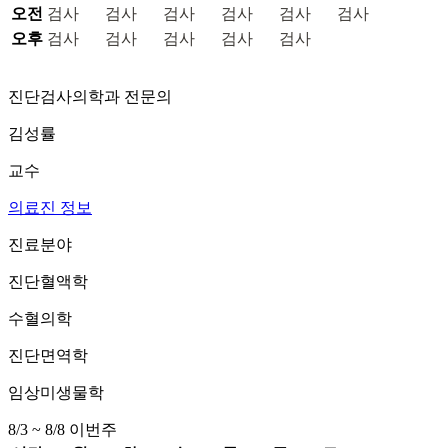
오전
검사
검사
검사
검사
검사
검사
오후
검사
검사
검사
검사
검사
진단검사의학과 전문의
김성률
교수
의료진 정보
진료분야
진단혈액학
수혈의학
진단면역학
임상미생물학
8/3 ~ 8/8
이번주