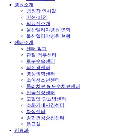
병원소개
병원장 인사말
미션·비전
의료진소개
울산엘리야병원 연혁
울산엘리야병원 현황
센터소개
센터 찾기
관절·척추센터
로봇수술센터
뇌신경센터
영상의학센터
소아청소년센터
물리치료 & 도수치료센터
인공신장센터
고혈압·당뇨병센터
소화기내시경센터
화상센터
종합건강증진센터
응급실
진료과