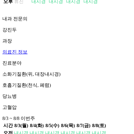
오후
휴진
내시경
내시경
내시경
내시경
내과 전문의
강진두
과장
의료진 정보
진료분야
소화기질환(위, 대장내시경)
호흡기질환(천식, 폐렴)
당뇨병
고혈압
8/3 ~ 8/8
이번주
시간
8/3(월)
8/4(화)
8/5(수)
8/6(목)
8/7(금)
8/8(토)
오전
내시경
내시경
내시경
내시경
내시경
내시경