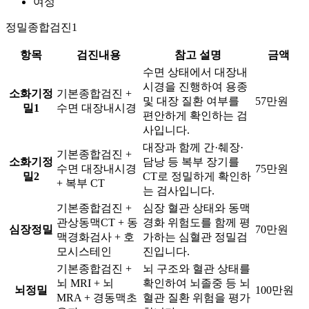
여성
정밀종합검진1
항목
검진내용
참고 설명
금액
수면 상태에서 대장내
시경을 진행하여 용종
소화기정
기본종합검진 +
및 대장 질환 여부를
57만원
밀1
수면 대장내시경
편안하게 확인하는 검
사입니다.
대장과 함께 간·췌장·
기본종합검진 +
소화기정
담낭 등 복부 장기를
수면 대장내시경
75만원
밀2
CT로 정밀하게 확인하
+ 복부 CT
는 검사입니다.
기본종합검진 +
심장 혈관 상태와 동맥
관상동맥CT + 동
경화 위험도를 함께 평
심장정밀
70만원
맥경화검사 + 호
가하는 심혈관 정밀검
모시스테인
진입니다.
기본종합검진 +
뇌 구조와 혈관 상태를
뇌 MRI + 뇌
확인하여 뇌졸중 등 뇌
뇌정밀
100만원
MRA + 경동맥초
혈관 질환 위험을 평가