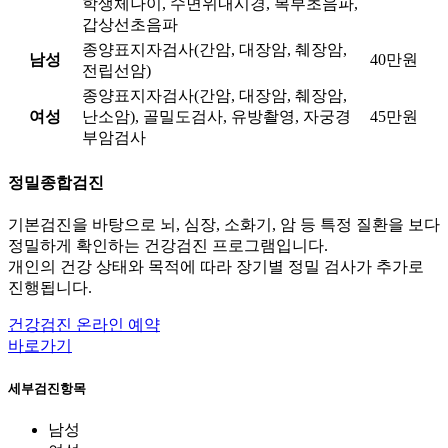
학생체나이, 수면위내시경, 복부초음파,
갑상선초음파
종양표지자검사(간암, 대장암, 췌장암,
남성
40만원
전립선암)
종양표지자검사(간암, 대장암, 췌장암,
여성
난소암), 골밀도검사, 유방촬영, 자궁경
45만원
부암검사
정밀종합검진
기본검진을 바탕으로 뇌, 심장, 소화기, 암 등 특정 질환을 보다
정밀하게 확인하는 건강검진 프로그램입니다.
개인의 건강 상태와 목적에 따라 장기별 정밀 검사가 추가로
진행됩니다.
건강검진 온라인 예약
바로가기
세부검진항목
남성