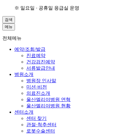
※ 일요일 · 공휴일 응급실 운영
검색
메뉴
전체메뉴
예약/조회/발급
진료예약
건강검진예약
서류발급안내
병원소개
병원장 인사말
미션·비전
의료진소개
울산엘리야병원 연혁
울산엘리야병원 현황
센터소개
센터 찾기
관절·척추센터
로봇수술센터