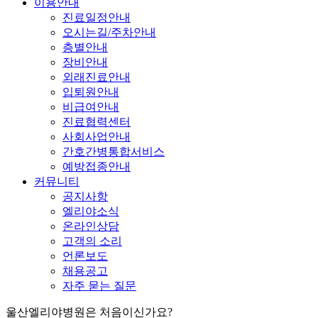
이용안내
진료일정안내
오시는길/주차안내
층별안내
장비안내
외래진료안내
입퇴원안내
비급여안내
진료협력센터
사회사업안내
간호간병통합서비스
예방접종안내
커뮤니티
공지사항
엘리야소식
온라인상담
고객의 소리
언론보도
채용공고
자주 묻는 질문
울산엘리야병원은 처음이신가요?