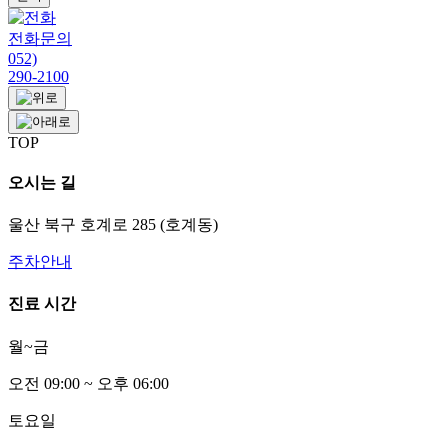
전화문의
052)
290-2100
TOP
오시는 길
울산 북구 호계로 285 (호계동)
주차안내
진료 시간
월~금
오전
0
9:00 ~ 오후
0
6:00
토요일