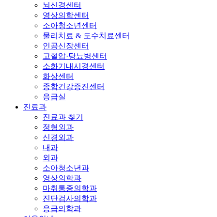
뇌신경센터
영상의학센터
소아청소년센터
물리치료 & 도수치료센터
인공신장센터
고혈압·당뇨병센터
소화기내시경센터
화상센터
종합건강증진센터
응급실
진료과
진료과 찾기
정형외과
신경외과
내과
외과
소아청소년과
영상의학과
마취통증의학과
진단검사의학과
응급의학과