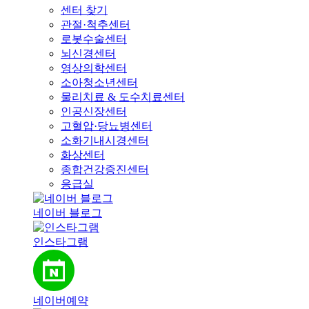
센터 찾기
관절·척추센터
로봇수술센터
뇌신경센터
영상의학센터
소아청소년센터
물리치료 & 도수치료센터
인공신장센터
고혈압·당뇨병센터
소화기내시경센터
화상센터
종합건강증진센터
응급실
네이버 블로그
인스타그램
네이버예약