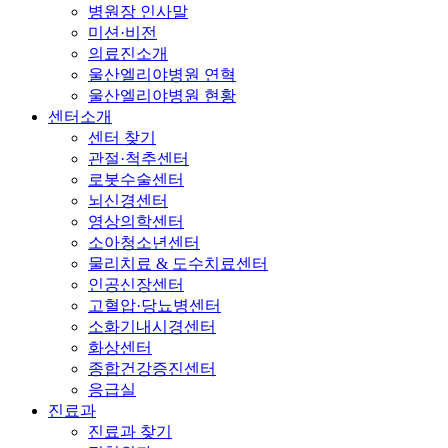
병원장 인사말
미션·비전
의료진소개
울산엘리야병원 연혁
울산엘리야병원 현황
센터소개
센터 찾기
관절·척추센터
로봇수술센터
뇌신경센터
영상의학센터
소아청소년센터
물리치료 & 도수치료센터
인공신장센터
고혈압·당뇨병센터
소화기내시경센터
화상센터
종합건강증진센터
응급실
진료과
진료과 찾기