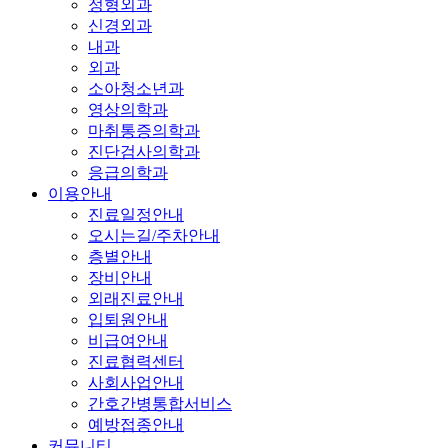
정형외과
신경외과
내과
외과
소아청소년과
영상의학과
마취통증의학과
진단검사의학과
응급의학과
이용안내
진료일정안내
오시는길/주차안내
층별안내
장비안내
외래진료안내
입퇴원안내
비급여안내
진료협력센터
사회사업안내
간호간병통합서비스
예방접종안내
커뮤니티