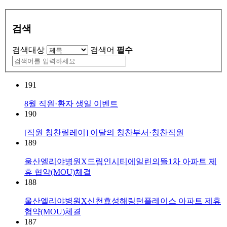
검색
검색대상
검색어
필수
191
8월 직원·환자 생일 이벤트
190
[직원 칭찬릴레이] 이달의 칭찬부서·칭찬직원
189
울산엘리야병원X드림인시티에일린의뜰1차 아파트 제
휴 협약(MOU)체결
188
울산엘리야병원X신천효성해링턴플레이스 아파트 제휴
협약(MOU)체결
187