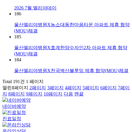
2026 7월 엘리야데이
186
울산엘리야병원X농소대동한마음타운 아파트 제휴 협약
(MOU)체결
185
울산엘리야병원X호계한양수자인2차 아파트 제휴 협약
(MOU)체결
184
울산엘리야병원X천곡벽산블루밍 제휴 협약(MOU)체결
Total 191건
1 페이지
열린
1
페이지
2
페이지
3
페이지
4
페이지
5
페이지
6
페이지
7
페이
지
8
페이지
9
페이지
10
페이지
다음
맨끝
네이버예약
진료일정
온라인상담