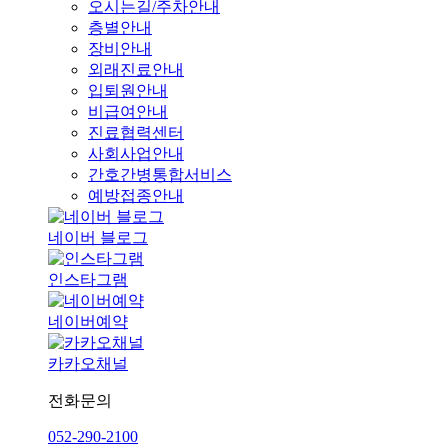
오시는길/주차안내
층별안내
장비안내
외래진료안내
입퇴원안내
비급여안내
진료협력센터
사회사업안내
간호간병통합서비스
예방접종안내
네이버 블로그
인스타그램
네이버예약
카카오채널
전화문의
052-290-2100