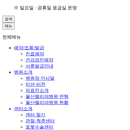
※ 일요일 · 공휴일 응급실 운영
검색
메뉴
전체메뉴
예약/조회/발급
진료예약
건강검진예약
서류발급안내
병원소개
병원장 인사말
미션·비전
의료진소개
울산엘리야병원 연혁
울산엘리야병원 현황
센터소개
센터 찾기
관절·척추센터
로봇수술센터