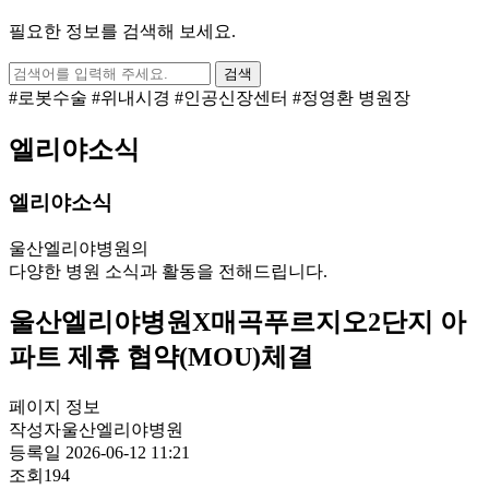
필요한 정보를 검색해 보세요.
검색
#로봇수술
#위내시경
#인공신장센터
#정영환 병원장
엘리야소식
엘리야소식
울산엘리야병원의
다양한 병원 소식과 활동을 전해드립니다.
울산엘리야병원X매곡푸르지오2단지 아
파트 제휴 협약(MOU)체결
페이지 정보
작성자
울산엘리야병원
등록일
2026-06-12 11:21
조회
194