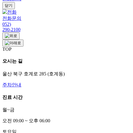
닫기
전화문의
052)
290-2100
TOP
오시는 길
울산 북구 호계로 285 (호계동)
주차안내
진료 시간
월~금
오전
0
9:00 ~ 오후
0
6:00
토요일