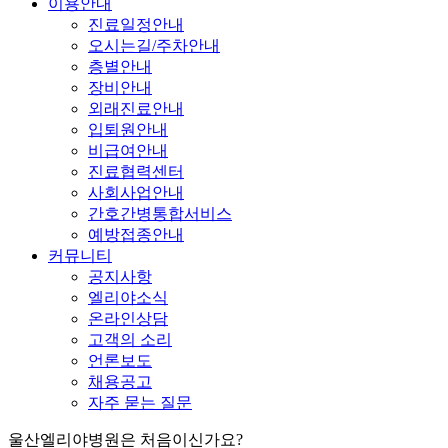
이용안내
진료일정안내
오시는길/주차안내
층별안내
장비안내
외래진료안내
입퇴원안내
비급여안내
진료협력센터
사회사업안내
간호간병통합서비스
예방접종안내
커뮤니티
공지사항
엘리야소식
온라인상담
고객의 소리
언론보도
채용공고
자주 묻는 질문
울산엘리야병원은 처음이신가요?