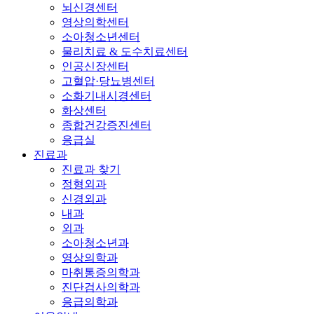
뇌신경센터
영상의학센터
소아청소년센터
물리치료 & 도수치료센터
인공신장센터
고혈압·당뇨병센터
소화기내시경센터
화상센터
종합건강증진센터
응급실
진료과
진료과 찾기
정형외과
신경외과
내과
외과
소아청소년과
영상의학과
마취통증의학과
진단검사의학과
응급의학과