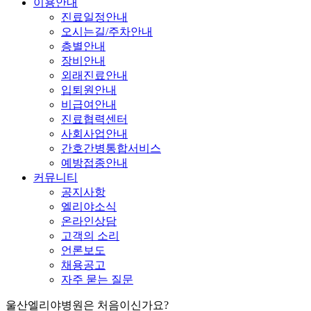
이용안내
진료일정안내
오시는길/주차안내
층별안내
장비안내
외래진료안내
입퇴원안내
비급여안내
진료협력센터
사회사업안내
간호간병통합서비스
예방접종안내
커뮤니티
공지사항
엘리야소식
온라인상담
고객의 소리
언론보도
채용공고
자주 묻는 질문
울산엘리야병원은 처음이신가요?