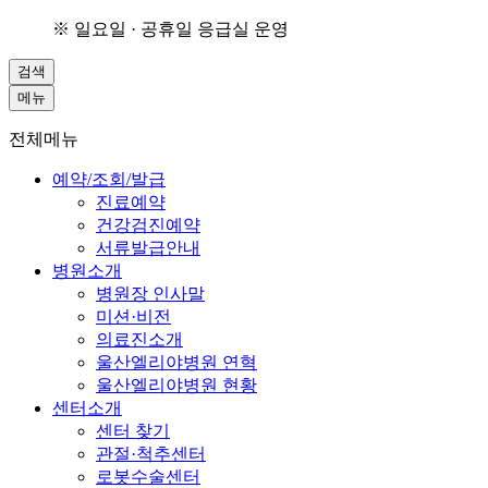
※ 일요일 · 공휴일 응급실 운영
검색
메뉴
전체메뉴
예약/조회/발급
진료예약
건강검진예약
서류발급안내
병원소개
병원장 인사말
미션·비전
의료진소개
울산엘리야병원 연혁
울산엘리야병원 현황
센터소개
센터 찾기
관절·척추센터
로봇수술센터