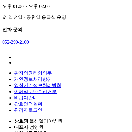
오후
0
1:00 ~ 오후
0
2:00
※ 일요일 · 공휴일 응급실 운영
전화 문의
052-290-2100
환자의권리와의무
개인정보처리방침
영상기기정보처리방침
이메일무단수집거부
비급여안내
간호인력현황
관리자로그인
상호명
울산엘리야병원
대표자
정영환