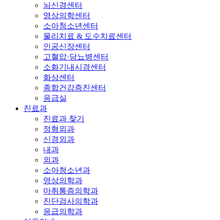
뇌신경센터
영상의학센터
소아청소년센터
물리치료 & 도수치료센터
인공신장센터
고혈압·당뇨병센터
소화기내시경센터
화상센터
종합건강증진센터
응급실
진료과
진료과 찾기
정형외과
신경외과
내과
외과
소아청소년과
영상의학과
마취통증의학과
진단검사의학과
응급의학과