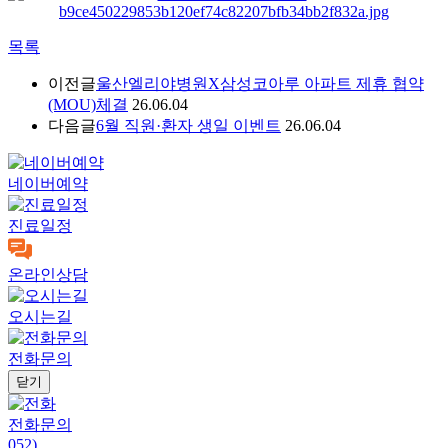
목록
이전글
울산엘리야병원X삼성코아루 아파트 제휴 협약
(MOU)체결
26.06.04
다음글
6월 직원·환자 생일 이벤트
26.06.04
네이버예약
진료일정
온라인상담
오시는길
전화문의
닫기
전화문의
052)